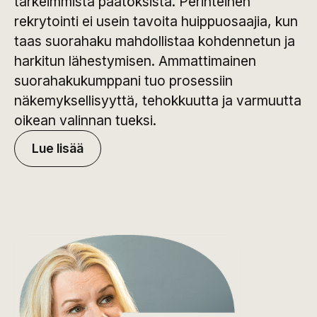
tärkeimmistä päätöksistä. Perinteinen
rekrytointi ei usein tavoita huippuosaajia, kun
taas suorahaku mahdollistaa kohdennetun ja
harkitun lähestymisen. Ammattimainen
suorahakukumppani tuo prosessiin
näkemyksellisyyttä, tehokkuutta ja varmuutta
oikean valinnan tueksi.
Lue lisää